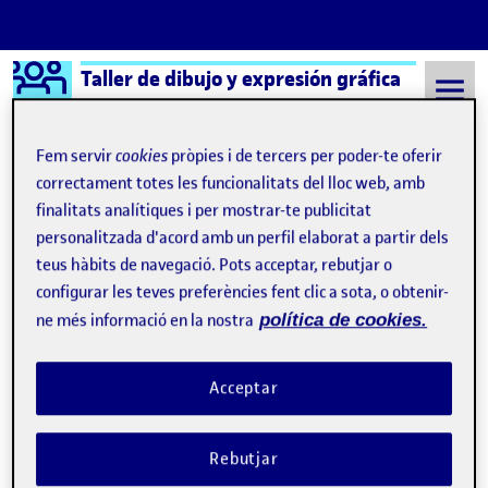
Logo Ágora
Taller de dibujo y expresión gráfica
Saltar al contingut
Fem servir
cookies
pròpies i de tercers per poder-te oferir
correctament totes les funcionalitats del lloc web, amb
finalitats analítiques i per mostrar-te publicitat
Semestre 20211 - Aula 1
22 Setembre, 2021
personalitzada d'acord amb un perfil elaborat a partir dels
22 Setembre, 2021
teus hàbits de navegació. Pots acceptar, rebutjar o
configurar les teves preferències fent clic a sota, o obtenir-
ne més informació en la nostra
política de cookies.
1/4 de autorretrato en SOL Mayor
Publicat per
Publicat per
Nacho del Dedo Rodriguez
Visibilitat:
Data de publicació
el 1/4 de autorretrato en SOL Mayor
Públic
-
22 Set. 2021
-
comentari
Acceptar
Rebutjar