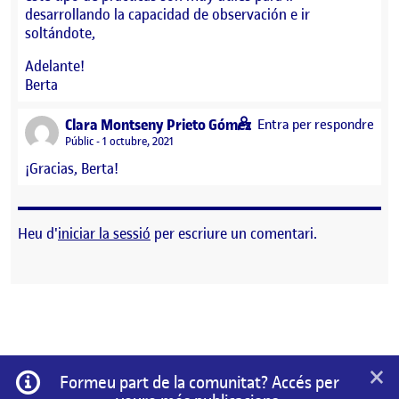
desarrollando la capacidad de observación e ir
soltándote,
Adelante!
Berta
says:
Clara Montseny Prieto Gómez
Entra per respondre
Visibilitat:
Públic
1 octubre, 2021
¡Gracias, Berta!
Heu d'
iniciar la sessió
per escriure un comentari.
×
Informació
Formeu part de la comunitat? Accés per