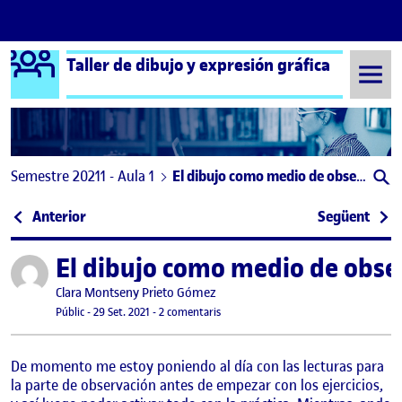
Logo Ágora
Taller de dibujo y expresión gráfica
Saltar al contingut
Semestre 20211 - Aula 1
El dibujo como medio de observación y representación: Primeros bocetos
Navegació d'entrades
: Autorretrato
: PAC
Anterior
Següent
El dibujo como medio de obse
Publicat per
Publicat per
Clara Montseny Prieto Gómez
Visibilitat:
Data de publicació
24 maig, 2022 5:37 pm
a El dibujo como medio de observació
Públic
-
29 Set. 2021
-
2 comentaris
De momento me estoy poniendo al día con las lecturas para
la parte de observación antes de empezar con los ejercicios,