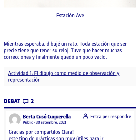
Estación Ave
Mientras esperaba, dibujé un rato. Toda estación que ser
precie tiene que tener su reloj. Tuve que hacer muchas
correcciones y finalmente quedó un poco vacío.
Actividad 1: El dibujo como medio de observación y
representación
CONTRIBUTIONS
EL EL DIBUJO COMO MEDIO DE OBSERVAC
DEBAT
2
says:
Berta Cusó Cuquerella
Entra per respondre
Visibilitat:
Públic
30 setembre, 2021
Gracias por compartilos Clara!
este tipo de prácticas son muy útiles para ir