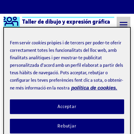
Logo Ágora
Taller de dibujo y expresión gráfica
Saltar al contingut
Fem servir
cookies
pròpies i de tercers per poder-te oferir
correctament totes les funcionalitats del lloc web, amb
finalitats analítiques i per mostrar-te publicitat
Semestre 20211 - Aula 1
13 Gener, 2022
personalitzada d'acord amb un perfil elaborat a partir dels
13 Gener, 2022
teus hàbits de navegació. Pots acceptar, rebutjar o
configurar les teves preferències fent clic a sota, o obtenir-
ne més informació en la nostra
política de cookies.
Entrega parcial 2
Publicat per
Publicat per
Nadia Pérez Guerra
Visibilitat:
Data de publicació
el Entrega parcial 2
Públic
-
13 Gen. 2022
-
comentari
Acceptar
Rebutjar