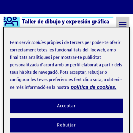
Logo Ágora
Taller de dibujo y expresión gráfica
Saltar al contingut
Fem servir
cookies
pròpies i de tercers per poder-te oferir
correctament totes les funcionalitats del lloc web, amb
finalitats analítiques i per mostrar-te publicitat
Semestre 20211 - Aula 1
14 Gener, 2022
personalitzada d'acord amb un perfil elaborat a partir dels
14 Gener, 2022
teus hàbits de navegació. Pots acceptar, rebutjar o
configurar les teves preferències fent clic a sota, o obtenir-
ne més informació en la nostra
política de cookies.
Proyecto Final
Publicat per
Publicat per
Nacho del Dedo Rodriguez
Visibilitat:
Data de publicació
21 gener, 2022 10:38 pm
a Proyecto Final
Públic
-
14 Gen. 2022
-
1 comentari
Acceptar
Rebutjar